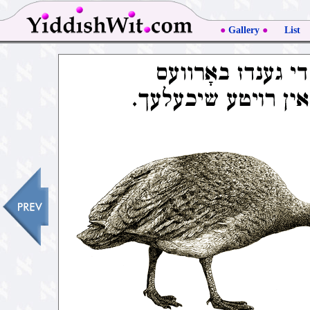
●
Gallery
●
List